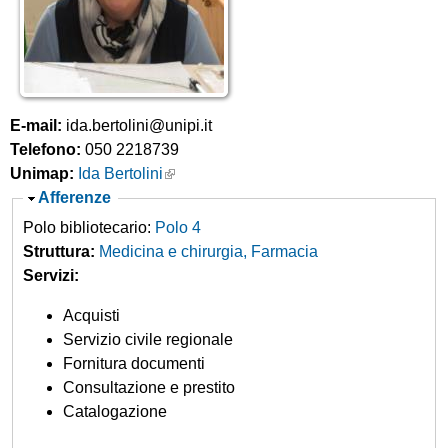
IDEM/GARR
contratti trasformativi
Prestito
Istruzioni NILDE
e
interbibliotecario
unipiVPN
Grafico dei titoli
utenti
Open Access
Proposte di acquisto
Modulo Utenti
r
Elenco dei titoli
Assistenza alla
Open Access
c
ricerca bibliografica
Corsi di informazione
E-mail:
ida.bertolini@unipi.it
a
bibliografica
Telefono:
050 2218739
Software antiplagio
Unimap:
Ida Bertolini
N
Afferenze
a
Polo bibliotecario:
Polo 4
s
Struttura:
Medicina e chirurgia, Farmacia
c
Servizi:
o
Acquisti
n
Servizio civile regionale
d
Fornitura documenti
i
Consultazione e prestito
Catalogazione