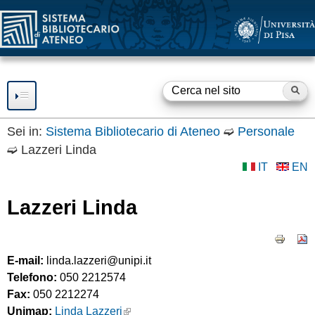
SBA
Salta
al
contenuto
principale
Ce
F
o
Sei in:
Sistema Bibliotecario di Ateneo
➫
Personale
➫
Lazzeri Linda
RISORSE
r
IT
EN
m
SERVIZI
Lazzeri Linda
d
Consultazione
SBA
Prestito
i
BIBLIOTECHE
Accesso a Internet
r
E-mail:
linda.lazzeri@unipi.it
Accesso a Risorse
OPEN ACCESS
Telefono:
050 2212574
Elettroniche
i
Fax:
050 2212274
Fornitura documenti
Servizio
OPEN ACCESS e
GUIDE E SUPPORTO
c
Unimap:
Linda Lazzeri