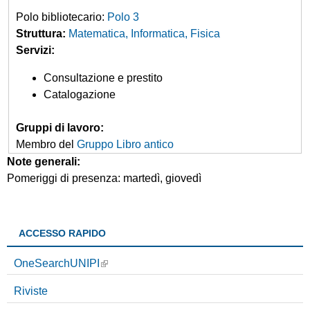
IDEM/GARR
contratti trasformativi
Prestito
Istruzioni NILDE
a
Polo bibliotecario:
Polo 3
e
interbibliotecario
unipiVPN
Grafico dei titoli
utenti
s
Open Access
Struttura:
Matematica, Informatica, Fisica
Proposte di acquisto
Modulo Utenti
r
c
Servizi:
Elenco dei titoli
Assistenza alla
o
Open Access
c
ricerca bibliografica
Consultazione e prestito
n
Corsi di informazione
a
Catalogazione
d
bibliografica
i
Software antiplagio
Gruppi di lavoro:
Membro del
Gruppo Libro antico
Note generali:
Pomeriggi di presenza: martedì, giovedì
ACCESSO RAPIDO
OneSearchUNIPI
Riviste