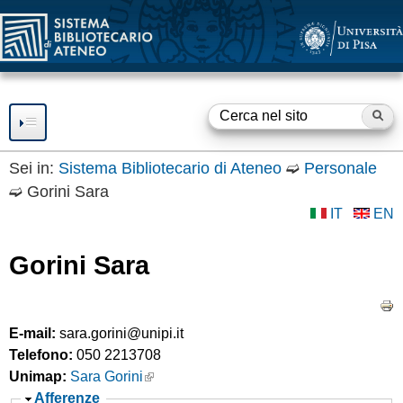
SBA
Salta
al
contenuto
principale
Ce
F
o
Sei in:
Sistema Bibliotecario di Ateneo
➫
Personale
➫
Gorini Sara
RISORSE
r
IT
EN
m
SERVIZI
Gorini Sara
d
Consultazione
SBA
Prestito
i
BIBLIOTECHE
Accesso a Internet
r
E-mail:
sara.gorini@unipi.it
Accesso a Risorse
OPEN ACCESS
Telefono:
050 2213708
Elettroniche
i
Unimap:
Sara Gorini
Fornitura documenti
Servizio
OPEN ACCESS e
GUIDE E SUPPORTO
c
N
Afferenze