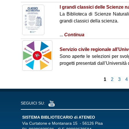
I grandi classici delle Scienze n
La Biblioteca di Scienze Natural
grandi classici della scienza.
...
Continua
Servizio civile regionale all’Uni
Sono aperte le selezioni per svol
progetti presentati dall’Università d
1
2
3
4
P
a
SEGUICI SU:
g
i
SISTEMA BIBLIOTECARIO di ATENEO
Via Curtatone e Montanara 15 - 56126 Pisa
n