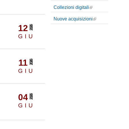
i
Collezioni digitali
c
Nuove acquisizioni
e
12
2026
r
GIU
c
a
11
2026
GIU
04
2026
GIU