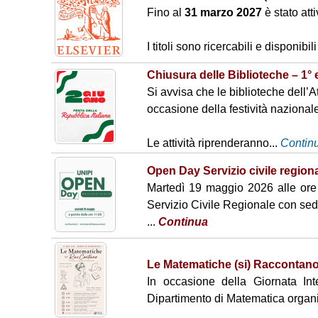
storia
Fino al
31 marzo 2027
è stato att
Italian
istica
e
I titoli sono ricercabili e disponibili 
roma
nistic
Chiusura delle Biblioteche – 1° 
a
Si avvisa che le biblioteche dell’
Storia
occasione della festività nazional
delle
arti
Le attività riprenderanno...
Contin
Archi
Servi
Sedi
Open Day Servizio civile region
vio
zio
distac
gener
docu
cate
Martedì 19 maggio 2026 alle ore 1
ale di
ment
Siste
Servizio Civile Regionale con sed
Atene
azion
mi
...
Continua
o
e
logisti
ci (LI)
CIPEI
Scien
Le Matematiche (si) Raccontan
ze del
In occasione della Giornata In
turism
Dipartimento di Matematica organi
o
(LU)