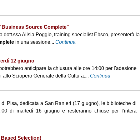
Progetti
Collaborazioni part-time
on noi
Eventi
Servizio civile regionale
taff
Tirocini curriculari
i "Business Source Complete"
Alternanza Scuola-
 dott.ssa Alisia Poggio, training specialist Ebsco, presenterà la
Lavoro (2015-2019)
mplete
in una sessione...
Continua
enerdì 12 giugno
potrebbero anticipare la chiusura alle ore 14:00 per l'adesione
vi allo Sciopero Generale della Cultura....
Continua
 di Pisa, dedicata a San Ranieri (17 giugno), le biblioteche di
:00 di martedì 16 giugno e resteranno chiuse per l’intera
 Based Selection)