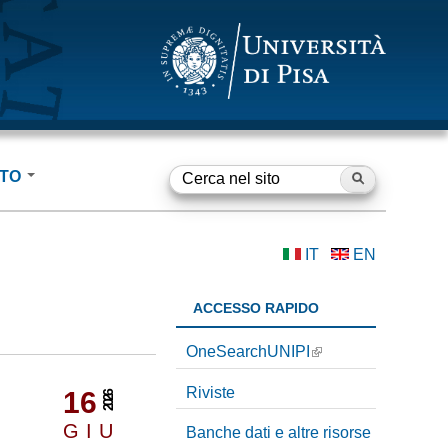
RTO
Cerca nel sito
F
o
IT
EN
grafie
r
m
ACCESSO RAPIDO
d
OneSearchUNIPI
i
Riviste
16
2026
r
GIU
Banche dati e altre risorse