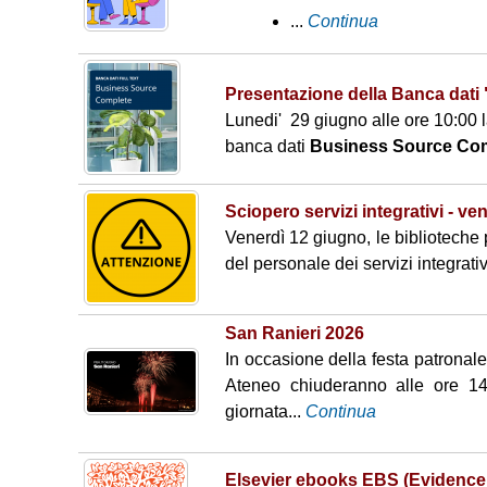
bibliografica
ze
per il calcolo
Collabora c
...
Continua
natur
Corsi di informazione
Erasmus + S
ali e
bibliografica
ambi
Software antiplagio
Presentazione della Banca dat
entali
Lunedi' 29 giugno alle ore 10:00 la
Polo
Polo
Polo
banca dati
Business Source Co
4
5
6
Medic
Ingeg
Angli
ina e
neria
stica
Sciopero servizi integrativi - v
chirur
Antic
Venerdì 12 giugno, le biblioteche 
gia,
histic
del personale dei servizi integrati
Farm
a,
acia
lingui
stica,
San Ranieri 2026
germ
anisti
In occasione della festa patronale
ca,
Ateneo chiuderanno alle ore 14
slavis
giornata...
Continua
tica
Filos
ofia e
Elsevier ebooks EBS (Evidence