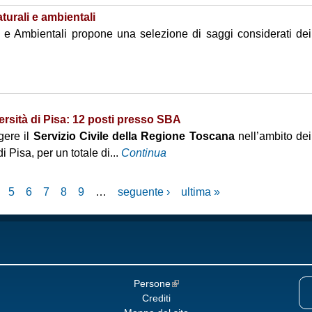
aturali e ambientali
i e Ambientali propone una selezione di saggi considerati dei
versità di Pisa: 12 posti presso SBA
gere il
Servizio Civile della Regione Toscana
nell’ambito dei
i Pisa, per un totale di...
Continua
5
6
7
8
9
…
seguente ›
ultima »
Persone
Crediti