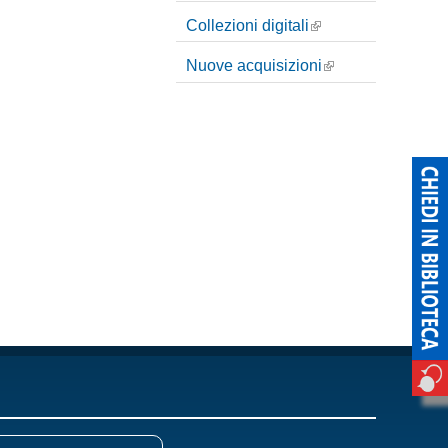
i
Collezioni digitali
c
Nuove acquisizioni
e
r
c
a