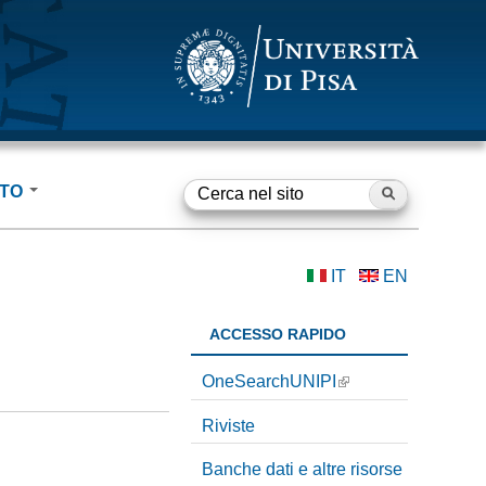
RTO
Cerca nel sito
F
o
IT
EN
grafie
r
m
ACCESSO RAPIDO
d
OneSearchUNIPI
i
Riviste
r
Banche dati e altre risorse