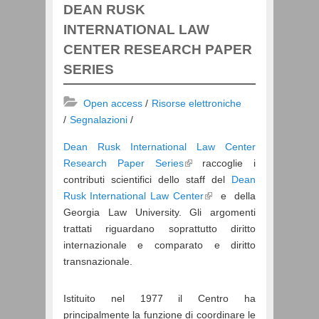
DEAN RUSK
INTERNATIONAL LAW
CENTER RESEARCH PAPER
SERIES
Open access
Risorse elettroniche
Segnalazioni
Dean Rusk International Law Center
Research Paper Series
raccoglie i
contributi scientifici dello staff del
Dean
Rusk International Law Center
e della
Georgia Law University. Gli argomenti
trattati riguardano soprattutto diritto
internazionale e comparato e diritto
transnazionale.
Istituito nel 1977 il Centro ha
principalmente la funzione di coordinare le