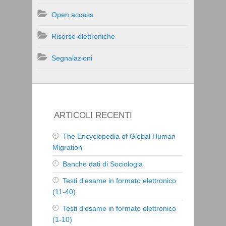
Open access
Risorse elettroniche
Segnalazioni
ARTICOLI RECENTI
The Encyclopedia of Global Human
Migration
Banche dati di Sociologia
Testi d'esame in formato elettronico
(11-40)
Testi d'esame in formato elettronico
(1-10)